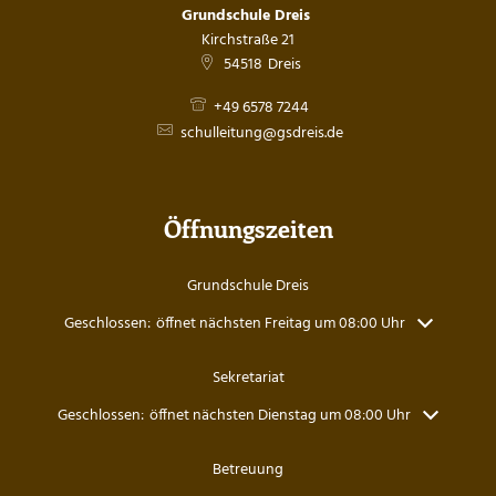
Grundschule Dreis
Kirchstraße 21
54518
Dreis
+49 6578 7244
schulleitung@gsdreis.de
Öffnungszeiten
Grundschule Dreis
Klicken, um weitere Öffnungs- oder Schließzeiten auszublenden
Geschlossen:
öffnet nächsten Freitag um 08:00 Uhr
Sekretariat
Klicken, um weitere Öffnungs- oder Schließzeiten auszublenden
Geschlossen:
öffnet nächsten Dienstag um 08:00 Uhr
Betreuung