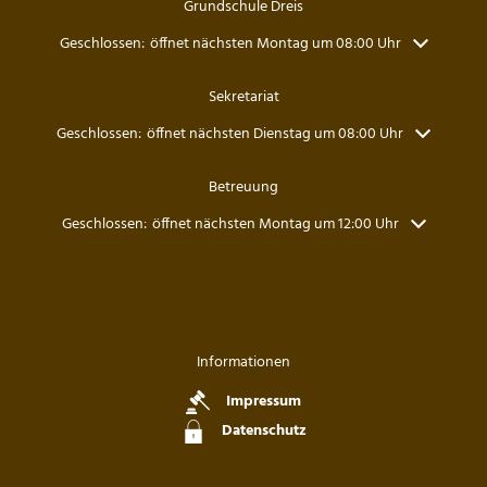
Grundschule Dreis
Klicken, um weitere Öffnungs- oder Schließzeiten auszublenden
Geschlossen:
öffnet nächsten Montag um 08:00 Uhr
Sekretariat
Klicken, um weitere Öffnungs- oder Schließzeiten auszublenden
Geschlossen:
öffnet nächsten Dienstag um 08:00 Uhr
Betreuung
Klicken, um weitere Öffnungs- oder Schließzeiten auszublenden
Geschlossen:
öffnet nächsten Montag um 12:00 Uhr
Informationen
Impressum
Datenschutz