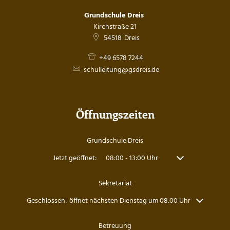
Grundschule Dreis
Kirchstraße 21
54518
Dreis
+49 6578 7244
schulleitung@gsdreis.de
Öffnungszeiten
Grundschule Dreis
Klicken, um weitere Öffnungs- oder Schließzeiten auszuble
Jetzt geöffnet:
08:00
-
13:00
Uhr
Von 08:00 bis 13:0
Sekretariat
Klicken, um weitere Öffnungs- oder Schließzeiten auszublenden
Geschlossen:
öffnet nächsten Dienstag um 08:00 Uhr
Betreuung